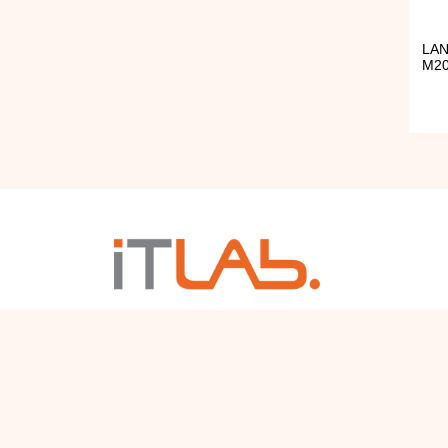
LAN
M20
Business IT Products Distribution