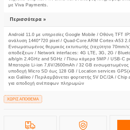
με Viva Payments.
Περισσότερα »
Android 11.0 με υπηρεσίες Google Mobile / Οθόνη TFT I
ανάλυση 1440*720 pixel / Quad-Core ARM Cortex-A53 2
Ενσωματωμένος θερμικός εκτυπωτής (ταχύτητα 70mm/s
αποδείξεων / Network interfaces: 4G LTE, 3G, 2G / Blueto
a/b/g/n 2.4GHz and 5GHz / Πίσω κάμερα 5MP / USB-C por
Μπαταρία Li-ion 7,6V/2600mAh / 32 GB ενσωματωμένος 
υποδοχή Micro SD έως 128 GB / Location services GPS(
και Galileo / Περιλαμβάνεται φορτιστής 5V DC/2A / Chip 
για αποδοχή ανέπαφων πληρωμών
ΧΩΡΊΣ ΑΠΌΘΕΜΑ